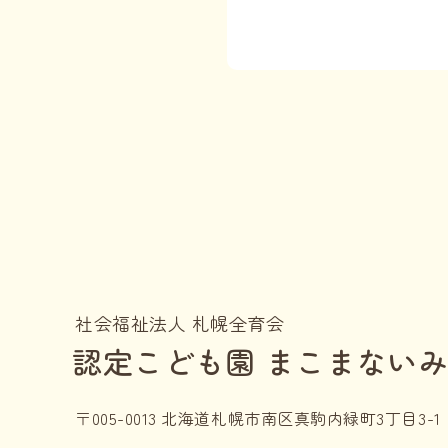
令和8年度
サーマル
令和8年
令和8年度
令和8年
令和8年度
令和8年
令和8年度
社会福祉法人 札幌全育会
認定こども園 まこまない
令和7年
令和7年度
〒005-0013 北海道札幌市南区真駒内緑町3丁目3-1