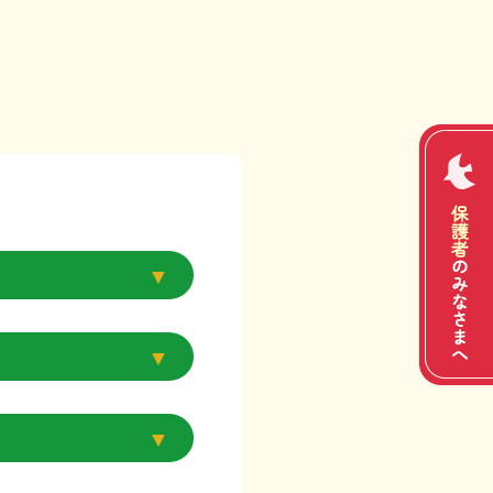
ード↓
ード↓