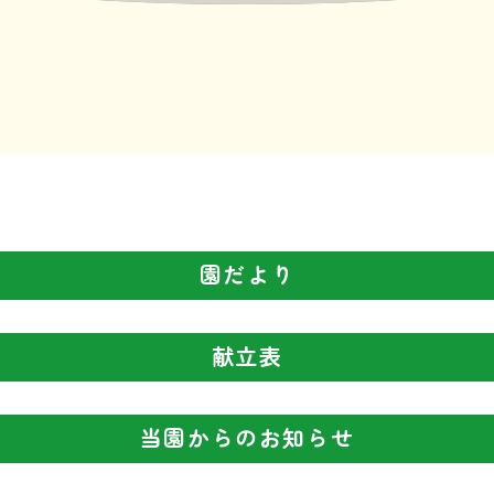
園だより
献立表
度 08月園だより
ダウンロ
当園からのお知らせ
度7月の献立表・食育だより
ダウンロ