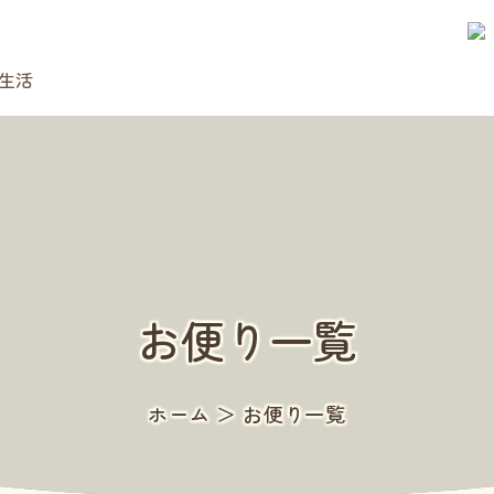
認
生活
お便り一覧
ホーム
＞
お便り一覧