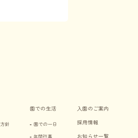
ード↓
ード↓
ード↓
ード↓
ード↓
ード↓
ード↓
ード↓
園での生活
入園のご案内
ード↓
採用情報
・方針
園での一日
ード↓
お知らせ一覧
年間行事